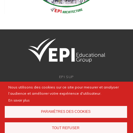
EPI SUP
ADMISSION
Nous utilisons des cookies sur ce site pour mesurer et analyser
PARTENARIATS
l’audience et améliorer votre expérience d'utilisateur.
NEWSROOM
En savoir plus
FAQ
PARAMÈTRES DES COOKIES
CONTACT
TOUT REFUSER
Mentions légales