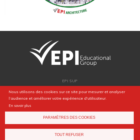
EPI SUP
ADMISSION
Nous utilisons des cookies sur ce site pour mesurer et analyser
PARTENARIATS
l’audience et améliorer votre expérience d'utilisateur.
NEWSROOM
En savoir plus
FAQ
PARAMÈTRES DES COOKIES
CONTACT
TOUT REFUSER
Mentions légales