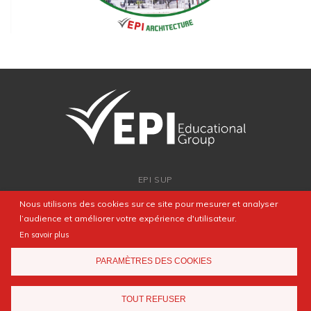
EPI SUP
ADMISSION
Nous utilisons des cookies sur ce site pour mesurer et analyser
PARTENARIATS
l’audience et améliorer votre expérience d'utilisateur.
NEWSROOM
En savoir plus
FAQ
PARAMÈTRES DES COOKIES
CONTACT
TOUT REFUSER
Mentions légales