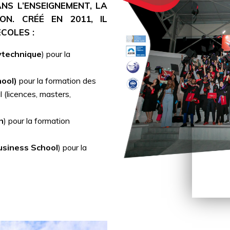
ANS L’ENSEIGNEMENT, LA
ON. CRÉÉ EN 2011, IL
COLES :
ytechnique
) pour la
hool)
pour la formation des
 (licences, masters,
h
) pour la formation
usiness School
) pour la