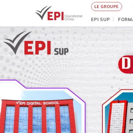
LE GROUPE
EPI SUP
FORM
Aller
au
contenu
principal