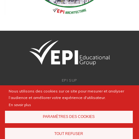
EPI SUP
ADMISSION
Nous utilisons des cookies sur ce site pour mesurer et analyser
PARTENARIATS
l’audience et améliorer votre expérience d'utilisateur.
NEWSROOM
En savoir plus
FAQ
PARAMÈTRES DES COOKIES
CONTACT
TOUT REFUSER
Mentions légales