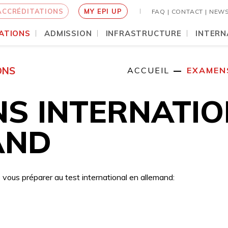
ACCRÉDITATIONS
MY EPI UP
FAQ |
CONTACT |
NEW
ATIONS
ADMISSION
INFRASTRUCTURE
INTERN
ONS
ACCUEIL
EXAMEN
S INTERNATI
AND
e vous préparer au test international en allemand: