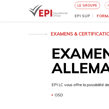
LE GROUPE
EPI SUP
FORM
Aller
au
EXAMENS & CERTIFICATI
contenu
principal
EXAMEN
ALLEM
EPI LC vous offre la possibilité d
OSD