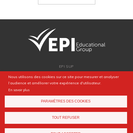
EPI SUP
ADMISSION
Nous utilisons des cookies sur ce site pour mesurer et analyser
PARTENARIATS
l’audience et améliorer votre expérience d'utilisateur.
NEWSROOM
En savoir plus
FAQ
PARAMÈTRES DES COOKIES
CONTACT
TOUT REFUSER
Mentions légales
Agence web
Elyos Digital