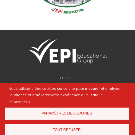
EPI SUP
ADMISSION
Nous utilisons des cookies sur ce site pour mesurer et analyser
PARTENARIATS
l’audience et améliorer votre expérience d'utilisateur.
NEWSROOM
En savoir plus
FAQ
PARAMÈTRES DES COOKIES
CONTACT
TOUT REFUSER
Mentions légales