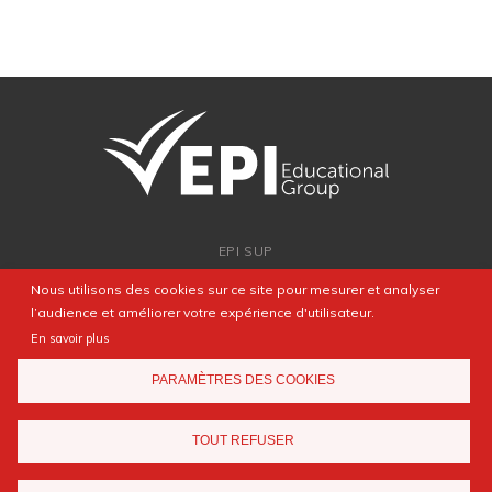
EPI SUP
ADMISSION
Nous utilisons des cookies sur ce site pour mesurer et analyser
PARTENARIATS
l’audience et améliorer votre expérience d'utilisateur.
NEWSROOM
En savoir plus
FAQ
PARAMÈTRES DES COOKIES
CONTACT
TOUT REFUSER
Mentions légales
Agence web
Elyos Digital