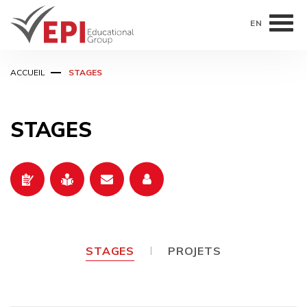
EN
Aller
ACCUEIL
STAGES
au
contenu
principal
STAGES
STAGES
PROJETS