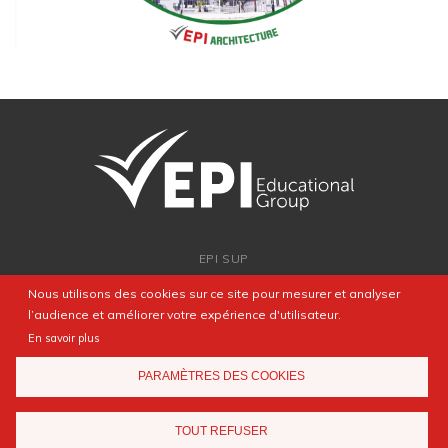
EPI SUP
ADMISSION
Nous utilisons des cookies sur ce site pour mesurer et analyser
PARTENARIATS
l’audience et améliorer votre expérience d'utilisateur.
NEWSROOM
En savoir plus
FAQ
PARAMÈTRES DES COOKIES
CONTACT
TOUT REFUSER
Mentions légales